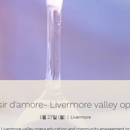
isir d'amore- Livermore valley o
1월 27일 (월)
  |  
Livermore
, Livermore valley opera education and community engagement p