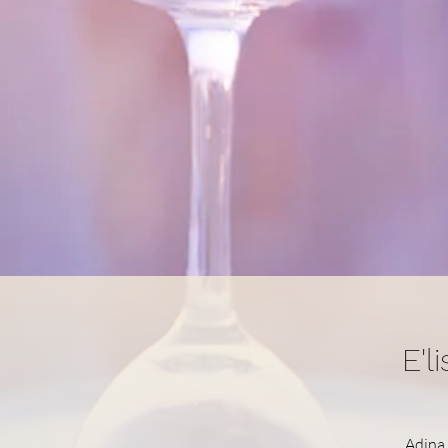
E'l
Adina