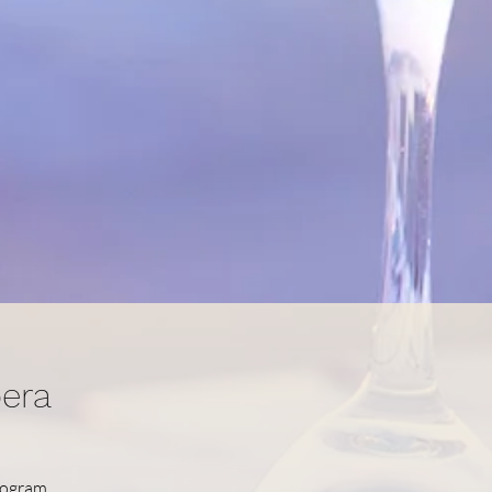
pera
rogram